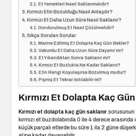
Et Yemekleri Nasıl Saklanmalıdır?
Kırmızı Etin Bozulduğu Nasıl Anlaşılır?
Kırmızı Et Daha Uzun Süre Nasıl Saklanır?
Dondurulmuş Et Nasıl Çözülmelidir?
Sıkça Sorulan Sorular
Marine Edilmiş Et Dolapta Kaç Gün Bekler?
Vakumlu Et Daha Uzun Süre Dayanır mı?
Et Yıkandıktan Sonra Saklanır mı?
Kırmızı Et Buzlukta Ne Kadar Saklanır?
Etin Rengi Koyulaşırsa Bozulmuş mudur?
Pişmiş Et Tekrar Isıtılabilir mi?
Kırmızı Et Dolapta Kaç Gün
Kırmızı et dolapta kaç gün saklanır
sorusunun y
kırmızı et buzdolabında 0 ile 4 derece arasında 
küçük parçalı etlerde bu süre 1 ila 2 güne düşer
güne kadar dayanabilir.