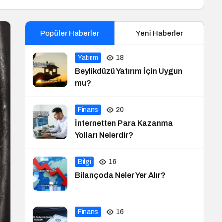
Popüler Haberler
Yeni Haberler
Yatırım
18
Beylikdüzü Yatırım İçin Uygun
mu?
Finans
20
İnternetten Para Kazanma
Yolları Nelerdir?
Bilgi
16
Bilançoda Neler Yer Alır?
Finans
16