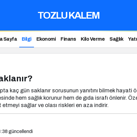
TOZLU KALEM
a Sayfa
Bilgi
Ekonomi
Finans
Kilo Verme
Sağlık
Yat
aklanır?
lapta kaç gün saklanır sorusunun yanıtını bilmek hayati 
nde hem sağlık korunur hem de gıda israfı önlenir. Özel
etmeyi sağlar ve olası riskleri en aza indirir.
3:38
güncellendi