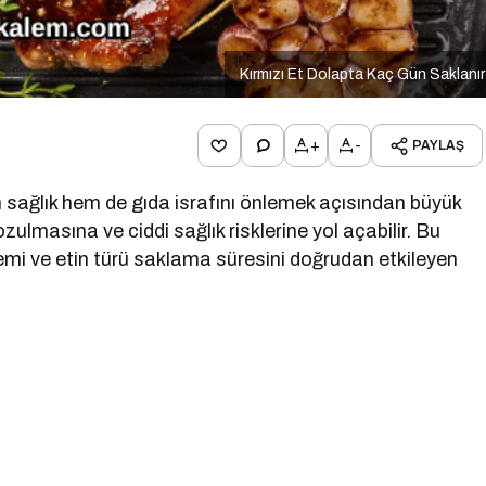
Kırmızı Et Dolapta Kaç Gün Saklanı
+
-
PAYLAŞ
 sağlık hem de gıda israfını önlemek açısından büyük
zulmasına ve ciddi sağlık risklerine yol açabilir. Bu
mi ve etin türü saklama süresini doğrudan etkileyen