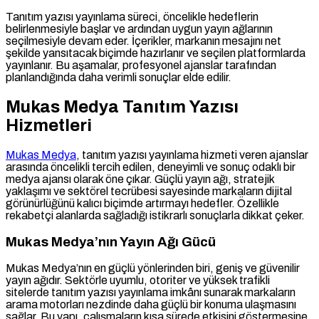
Tanıtım yazısı yayınlama süreci, öncelikle hedeflerin
belirlenmesiyle başlar ve ardından uygun yayın ağlarının
seçilmesiyle devam eder. İçerikler, markanın mesajını net
şekilde yansıtacak biçimde hazırlanır ve seçilen platformlarda
yayınlanır. Bu aşamalar, profesyonel ajanslar tarafından
planlandığında daha verimli sonuçlar elde edilir.
Mukas Medya Tanıtım Yazısı
Hizmetleri
Mukas Medya
, tanıtım yazısı yayınlama hizmeti veren ajanslar
arasında öncelikli tercih edilen, deneyimli ve sonuç odaklı bir
medya ajansı olarak öne çıkar. Güçlü yayın ağı, stratejik
yaklaşımı ve sektörel tecrübesi sayesinde markaların dijital
görünürlüğünü kalıcı biçimde artırmayı hedefler. Özellikle
rekabetçi alanlarda sağladığı istikrarlı sonuçlarla dikkat çeker.
Mukas Medya’nın Yayın Ağı Gücü
Mukas Medya’nın en güçlü yönlerinden biri, geniş ve güvenilir
yayın ağıdır. Sektörle uyumlu, otoriter ve yüksek trafikli
sitelerde tanıtım yazısı yayınlama imkânı sunarak markaların
arama motorları nezdinde daha güçlü bir konuma ulaşmasını
sağlar. Bu yapı, çalışmaların kısa sürede etkisini göstermesine