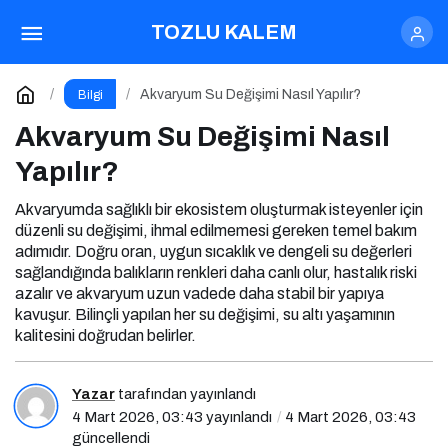
Akvaryum Su Değişimi Nasıl Yapılır?
TOZLU KALEM
Yorum Yap
Akvaryum Su Değişimi Nasıl Yapılır?
Bilgi
Akvaryum Su Değişimi Nasıl
Yapılır?
Akvaryumda sağlıklı bir ekosistem oluşturmak isteyenler için
düzenli su değişimi, ihmal edilmemesi gereken temel bakım
adımıdır. Doğru oran, uygun sıcaklık ve dengeli su değerleri
sağlandığında balıkların renkleri daha canlı olur, hastalık riski
azalır ve akvaryum uzun vadede daha stabil bir yapıya
kavuşur. Bilinçli yapılan her su değişimi, su altı yaşamının
kalitesini doğrudan belirler.
Yazar
tarafından yayınlandı
4 Mart 2026, 03:43
yayınlandı
4 Mart 2026, 03:43
güncellendi