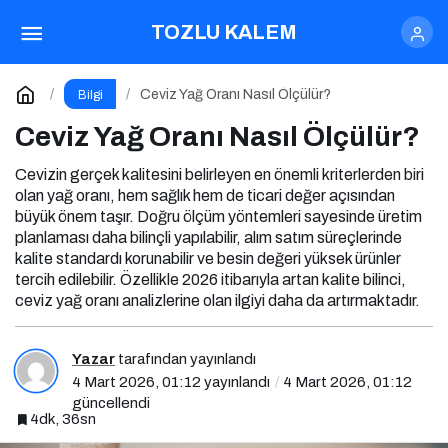
Ceviz Nasıl Daha Kolay Soyulur?
TOZLU KALEM
Paylaş
Yorum Yap
Ceviz Yağ Oranı Nasıl Ölçülür?
Bilgi
Ceviz Yağ Oranı Nasıl Ölçülür?
Cevizin gerçek kalitesini belirleyen en önemli kriterlerden biri
olan yağ oranı, hem sağlık hem de ticari değer açısından
büyük önem taşır. Doğru ölçüm yöntemleri sayesinde üretim
planlaması daha bilinçli yapılabilir, alım satım süreçlerinde
kalite standardı korunabilir ve besin değeri yüksek ürünler
tercih edilebilir. Özellikle 2026 itibarıyla artan kalite bilinci,
ceviz yağ oranı analizlerine olan ilgiyi daha da artırmaktadır.
Yazar
tarafından yayınlandı
4 Mart 2026, 01:12
yayınlandı
4 Mart 2026, 01:12
güncellendi
4dk, 36sn