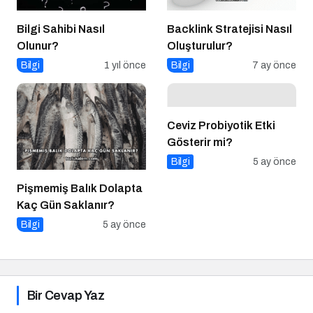
Bilgi Sahibi Nasıl
Backlink Stratejisi Nasıl
Olunur?
Oluşturulur?
Bilgi
1 yıl önce
Bilgi
7 ay önce
Ceviz Probiyotik Etki
Gösterir mi?
Bilgi
5 ay önce
Pişmemiş Balık Dolapta
Kaç Gün Saklanır?
Bilgi
5 ay önce
Bir Cevap Yaz