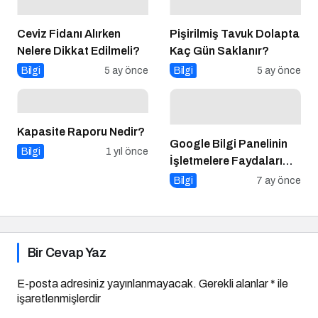
Ceviz Fidanı Alırken
Pişirilmiş Tavuk Dolapta
Nelere Dikkat Edilmeli?
Kaç Gün Saklanır?
Bilgi
5 ay önce
Bilgi
5 ay önce
Kapasite Raporu Nedir?
Google Bilgi Panelinin
Bilgi
1 yıl önce
İşletmelere Faydaları
Nelerdir?
Bilgi
7 ay önce
Bir Cevap Yaz
E-posta adresiniz yayınlanmayacak.
Gerekli alanlar
*
ile
işaretlenmişlerdir