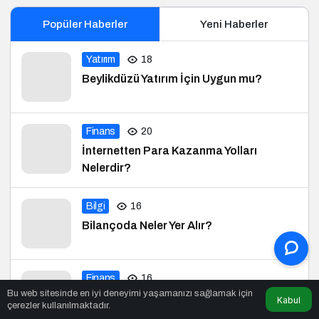
Popüler Haberler
Yeni Haberler
Yatırım
18
Beylikdüzü Yatırım İçin Uygun mu?
Finans
20
İnternetten Para Kazanma Yolları
Nelerdir?
Bilgi
16
Bilançoda Neler Yer Alır?
Finans
16
Bu web sitesinde en iyi deneyimi yaşamanızı sağlamak için
Yatırımsız Para Kazanma Yolları
Kabul
çerezler kullanılmaktadır.