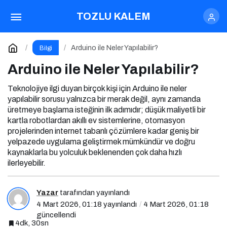
Elektrikli Araç Almak Mantıklı mı?
TOZLU KALEM
Paylaş
Yorum Yap
Arduino ile Neler Yapılabilir?
Bilgi
Arduino ile Neler Yapılabilir?
Teknolojiye ilgi duyan birçok kişi için Arduino ile neler
yapılabilir sorusu yalnızca bir merak değil, aynı zamanda
üretmeye başlama isteğinin ilk adımıdır; düşük maliyetli bir
kartla robotlardan akıllı ev sistemlerine, otomasyon
projelerinden internet tabanlı çözümlere kadar geniş bir
yelpazede uygulama geliştirmek mümkündür ve doğru
kaynaklarla bu yolculuk beklenenden çok daha hızlı
ilerleyebilir.
Yazar
tarafından yayınlandı
4 Mart 2026, 01:18
yayınlandı
4 Mart 2026, 01:18
güncellendi
4dk, 30sn