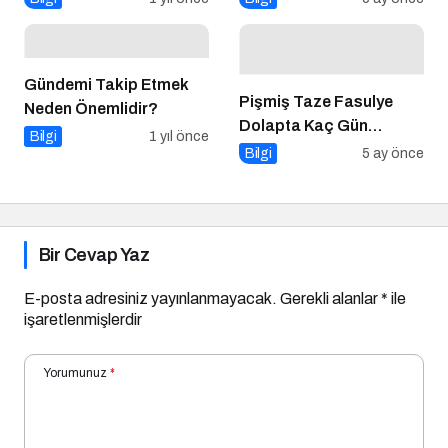
Gündemi Takip Etmek
Pişmiş Taze Fasulye
Neden Önemlidir?
Dolapta Kaç Gün
Bilgi
1 yıl önce
Saklanır?
Bilgi
5 ay önce
Bir Cevap Yaz
E-posta adresiniz yayınlanmayacak.
Gerekli alanlar
*
ile
işaretlenmişlerdir
Yorumunuz
*