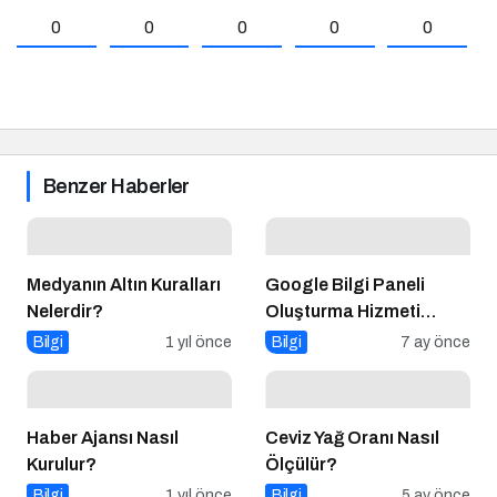
0
0
0
0
0
Benzer Haberler
Medyanın Altın Kuralları
Google Bilgi Paneli
Nelerdir?
Oluşturma Hizmeti
Nedir?
Bilgi
1 yıl önce
Bilgi
7 ay önce
Haber Ajansı Nasıl
Ceviz Yağ Oranı Nasıl
Kurulur?
Ölçülür?
Bilgi
1 yıl önce
Bilgi
5 ay önce