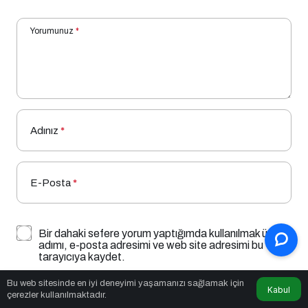
Yorumunuz
*
Adınız
*
E-Posta
*
Bir dahaki sefere yorum yaptığımda kullanılmak üzere
adımı, e-posta adresimi ve web site adresimi bu
tarayıcıya kaydet.
Bu web sitesinde en iyi deneyimi yaşamanızı sağlamak için
YORUM GÖNDER
GIRIŞ YAP
Kabul
çerezler kullanılmaktadır.