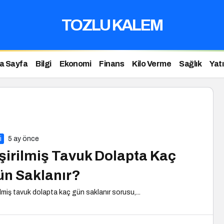
TOZLU KALEM
a Sayfa
Bilgi
Ekonomi
Finans
Kilo Verme
Sağlık
Yat
i
5 ay önce
şirilmiş Tavuk Dolapta Kaç
n Saklanır?
ilmiş tavuk dolapta kaç gün saklanır sorusu,...