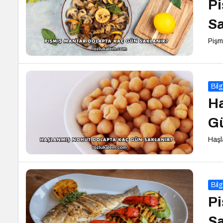
Pi
Sa
Pişm
Bilg
Ha
Gü
Haşl
Bilg
Pi
Sa