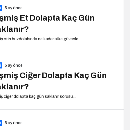
i
5 ay önce
şmiş Et Dolapta Kaç Gün
klanır?
iş etin buzdolabında ne kadar süre güvenle...
i
5 ay önce
şmiş Ciğer Dolapta Kaç Gün
klanır?
iş ciğer dolapta kaç gün saklanır sorusu,...
i
5 ay önce