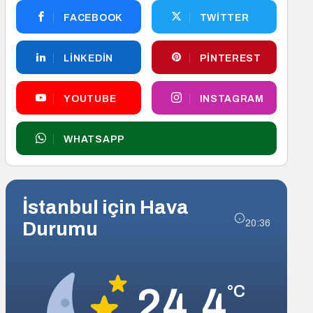
FACEBOOK
TWITTER
LINKEDIN
PINTEREST
YOUTUBE
INSTAGRAM
WHATSAPP
İstanbul için Hava
Durumu
20:36
24.4
°C