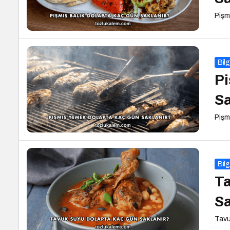
Pişm
Bilg
Pi
Sa
Pişm
Bilg
Ta
Sa
Tavu