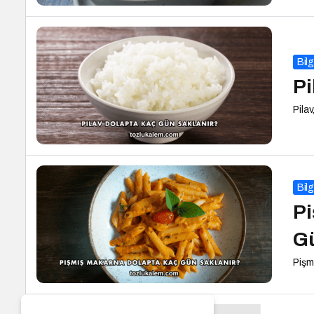
Bilg
Pi
Pilav
Bilg
Pi
Gü
Pişm