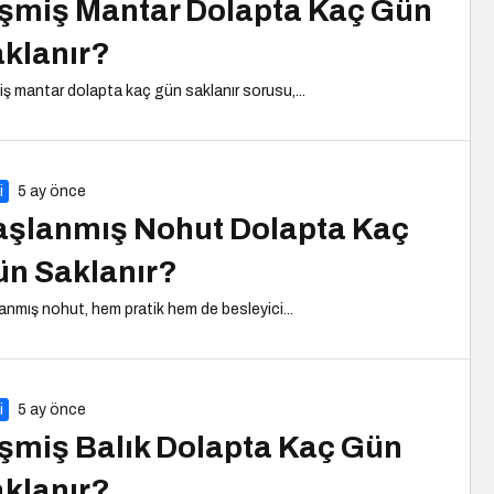
şmiş Mantar Dolapta Kaç Gün
klanır?
iş mantar dolapta kaç gün saklanır sorusu,...
i
5 ay önce
şlanmış Nohut Dolapta Kaç
n Saklanır?
anmış nohut, hem pratik hem de besleyici...
i
5 ay önce
şmiş Balık Dolapta Kaç Gün
klanır?