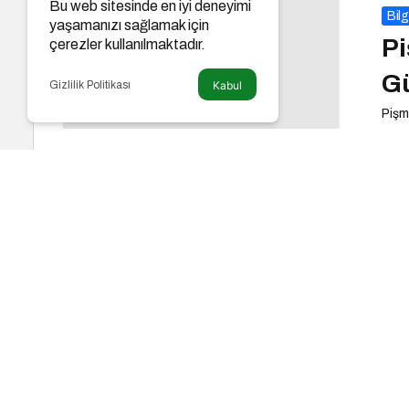
Bu web sitesinde en iyi deneyimi
Bilg
yaşamanızı sağlamak için
Pi
çerezler kullanılmaktadır.
Gü
Gizlilik Politikası
Kabul
Pişm
Bilg
Y
Sa
Yumu
Bilg