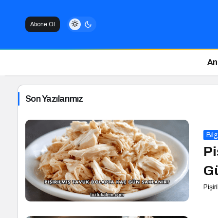
Abone Ol
An
Son Yazılarımız
Bilg
Pi
Gü
Pişir