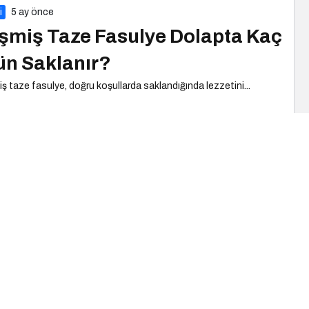
i
5 ay önce
şmiş Taze Fasulye Dolapta Kaç
n Saklanır?
iş taze fasulye, doğru koşullarda saklandığında lezzetini...
i
5 ay önce
umurta Dolapta Kaç Gün
klanır?
rta dolapta kaç gün saklanır sorusu, gıda...
i
5 ay önce