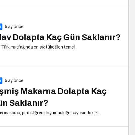
i
5 ay önce
lav Dolapta Kaç Gün Saklanır?
, Türk mutfağında en sık tüketilen temel...
i
5 ay önce
şmiş Makarna Dolapta Kaç
n Saklanır?
iş makarna, pratikliği ve doyuruculuğu sayesinde sık...